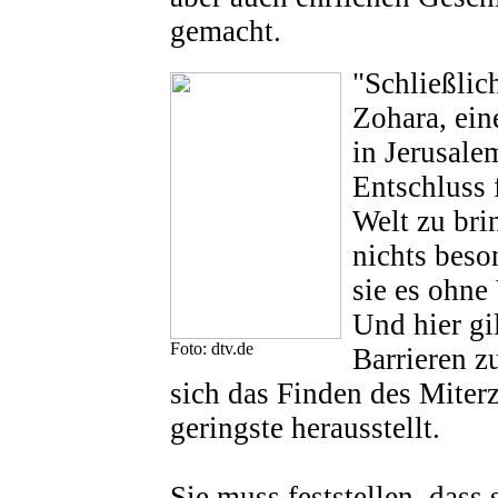
gemacht.
"Schließlic
Zohara, ei
in Jerusale
Entschluss 
Welt zu bri
nichts beso
sie es ohne
Und hier gil
Foto: dtv.de
Barrieren z
sich das Finden des Miterz
geringste herausstellt.
Sie muss feststellen, dass s