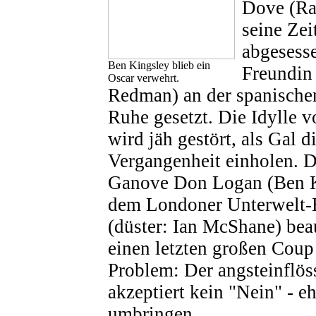
Dove (Ra
seine Zei
abgesesse
Ben Kingsley blieb ein
Freundin
Oscar verwehrt.
Redman) an der spanischen
Ruhe gesetzt. Die Idylle 
wird jäh gestört, als Gal d
Vergangenheit einholen. 
Ganove Don Logan (Ben K
dem Londoner Unterwelt-
(düster: Ian McShane) beau
einen letzten großen Coup
Problem: Der angsteinflö
akzeptiert kein "Nein" - e
umbringen.