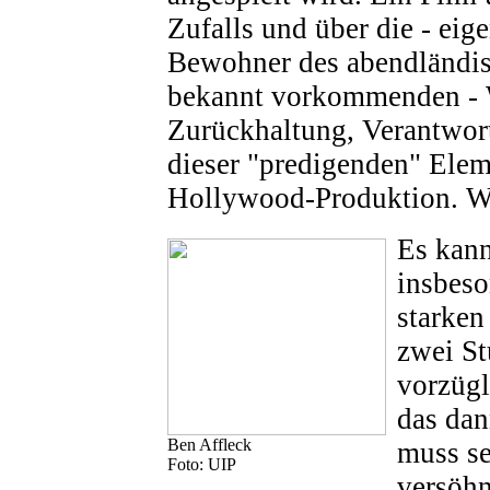
Zufalls und über die - eige
Bewohner des abendländis
bekannt vorkommenden - 
Zurückhaltung, Verantwort
dieser "predigenden" Elem
Hollywood-Produktion. W
Es kan
insbeso
starken
zwei St
vorzügl
das dan
Ben Affleck
muss se
Foto: UIP
versöh