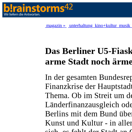
magazin »
unterhaltung
kino+kultur
musik
Das Berliner U5-Fiask
arme Stadt noch ärme
In der gesamten Bundesrep
Finanzkrise der Hauptstadt
Thema. Ob im Streit um d
Länderfinanzausgleich od
Berlins mit dem Bund über
Kunst und Kultur - in alle
sich, es fehlt der Stadt an