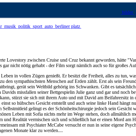
bilder
ur
musik
politik
sport
auto
berliner platz
ierte Lovestory zwischen Cruise und Cruz bekannt geworden, hätte "Van
s gar nicht nötig gehabt - der Film sorgt nämlich auch so für großes Au
Leben in vollen Zügen genießt. Er besitzt die Freiheit, alles zu tun, wa
de zu den sympathischsten Menschen auf Erden zählt. Erst als sein Freun
tbringt, gerät sein Weltbild gehörig ins Schwanken. Gibt es tatsächlic
avids missfallen seiner Bettgespielin Julie ganz und gar und noch bev
kann, stürzt sie sich mit ihrem Auto und mit David am Beifahrersitz in
 einst so hübsches Gesicht entstellt und auch seine linke Hand hängt nu
elbstmitleid gelingt es der Schönheitschirurgie jedoch sein Gesicht w
schönen Leben mit Sofia nichts mehr im Wege stehen, doch allmählich m
m und Realität vermischen sich und schließlich hat er einen Mord am Ha
 Gemeinsam mit Psychiater McCabe versucht er nun in seine eigene Psyc
ngenen Monate klar zu werden....