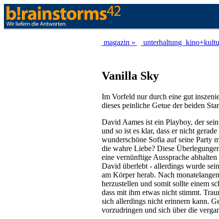
magazin »
unterhaltung
kino+kult
Vanilla Sky
Im Vorfeld nur durch eine gut inszen
dieses peinliche Getue der beiden Star
David Aames ist ein Playboy, der sein 
und so ist es klar, dass er nicht gera
wunderschöne Sofia auf seine Party mi
die wahre Liebe? Diese Überlegungen D
eine vernünftige Aussprache abhalten 
David überlebt - allerdings wurde sein
am Körper herab. Nach monatelangem S
herzustellen und somit sollte einem 
dass mit ihm etwas nicht stimmt. Trau
sich allerdings nicht erinnern kann.
vorzudringen und sich über die verga