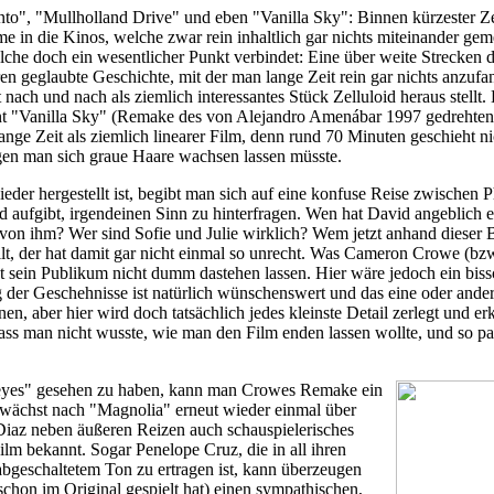
o", "Mullholland Drive" und eben "Vanilla Sky": Binnen kürzester Ze
lme in die Kinos, welche zwar rein inhaltlich gar nichts miteinander ge
lche doch ein wesentlicher Punkt verbindet: Eine über weite Strecken 
en geglaubte Geschichte, mit der man lange Zeit rein gar nichts anzuf
t nach und nach als ziemlich interessantes Stück Zelluloid heraus stellt.
nt "Vanilla Sky" (Remake des von Alejandro Amenábar 1997 gedrehte
ange Zeit als ziemlich linearer Film, denn rund 70 Minuten geschieht ni
n man sich graue Haare wachsen lassen müsste.
eder hergestellt ist, begibt man sich auf eine konfuse Reise zwischen 
 aufgibt, irgendeinen Sinn zu hinterfragen. Wen hat David angeblich
r von ihm? Wer sind Sofie und Julie wirklich? Wem jetzt anhand dieser
lt, der hat damit gar nicht einmal so unrecht. Was Cameron Crowe (b
t sein Publikum nicht dumm dastehen lassen. Hier wäre jedoch ein bis
der Geschehnisse ist natürlich wünschenswert und das eine oder ande
en, aber hier wird doch tatsächlich jedes kleinste Detail zerlegt und er
dass man nicht wusste, wie man den Film enden lassen wollte, und so p
eyes" gesehen zu haben, kann man Crowes Remake ein
wächst nach "Magnolia" erneut wieder einmal über
Diaz neben äußeren Reizen auch schauspielerisches
Film bekannt. Sogar Penelope Cruz, die in all ihren
bgeschaltetem Ton zu ertragen ist, kann überzeugen
e schon im Original gespielt hat) einen sympathischen,