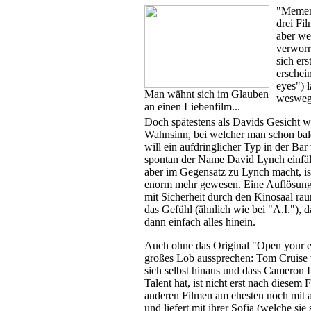
"Mement
drei Fi
aber we
verworr
sich ers
erschei
eyes") l
Man wähnt sich im Glauben
weswege
an einen Liebenfilm...
Doch spätestens als Davids Gesicht wi
Wahnsinn, bei welcher man schon bald
will ein aufdringlicher Typ in der Ba
spontan der Name David Lynch einfäl
aber im Gegensatz zu Lynch macht, is
enorm mehr gewesen. Eine Auflösung 
mit Sicherheit durch den Kinosaal raun
das Gefühl (ähnlich wie bei "A.I."), 
dann einfach alles hinein.
Auch ohne das Original "Open your 
großes Lob aussprechen: Tom Cruise 
sich selbst hinaus und dass Cameron 
Talent hat, ist nicht erst nach diesem 
anderen Filmen am ehesten noch mit a
und liefert mit ihrer Sofia (welche si