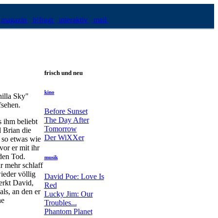
magazin
b!fragt
interaktiv
mail
frisch und neu
kino
illa Sky"
fsehen.
Before Sunset
The Day After
s ihm beliebt
Tomorrow
d Brian die
Der WiXXer
h so etwas wie
or er mit ihr
 den Tod.
musik
r mehr schlaff
ieder völlig
David Poe: Love Is
erkt David,
Red
ls, an den er
Lucky Jim: Our
he
Troubles...
Phantom Planet