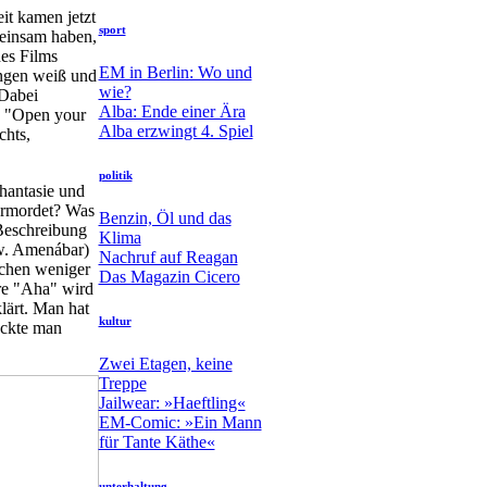
it kamen jetzt
sport
meinsam haben,
des Films
EM in Berlin: Wo und
angen weiß und
wie?
 Dabei
Alba: Ende einer Ära
n "Open your
Alba erzwingt 4. Spiel
chts,
politik
Phantasie und
 ermordet? Was
Benzin, Öl und das
 Beschreibung
Klima
zw. Amenábar)
Nachruf auf Reagan
schen weniger
Das Magazin Cicero
re "Aha" wird
klärt. Man hat
kultur
ackte man
Zwei Etagen, keine
Treppe
Jailwear: »Haeftling«
EM-Comic: »Ein Mann
für Tante Käthe«
unterhaltung