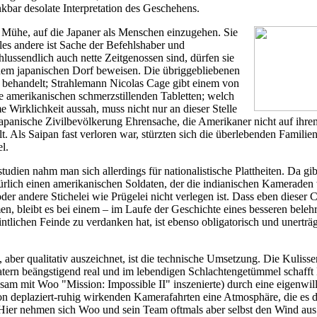
kbar desolate Interpretation des Geschehens.
 Mühe, auf die Japaner als Menschen einzugehen. Sie
lles andere ist Sache der Befehlshaber und
lussendlich auch nette Zeitgenossen sind, dürfen sie
nem japanischen Dorf beweisen. Die übriggebliebenen
 behandelt; Strahlemann Nicolas Cage gibt einem von
 amerikanischen schmerzstillenden Tabletten; welch
 Wirklichkeit aussah, muss nicht nur an dieser Stelle
 japanische Zivilbevölkerung Ehrensache, die Amerikaner nicht auf ihr
t. Als Saipan fast verloren war, stürzten sich die überlebenden Familie
l.
tudien nahm man sich allerdings für nationalistische Plattheiten. Da gi
lich einen amerikanischen Soldaten, der die indianischen Kameraden 
der andere Stichelei wie Prügelei nicht verlegen ist. Dass eben dieser 
men, bleibt es bei einem – im Laufe der Geschichte eines besseren beleh
lichen Feinde zu verdanken hat, ist ebenso obligatorisch und unerträg
, aber qualitativ auszeichnet, ist die technische Umsetzung. Die Kuliss
tern beängstigend real und im lebendigen Schlachtengetümmel schaf
nsam mit Woo "Mission: Impossible II" inszenierte) durch eine eigenwil
hon deplaziert-ruhig wirkenden Kamerafahrten eine Atmosphäre, die es 
 Hier nehmen sich Woo und sein Team oftmals aber selbst den Wind aus