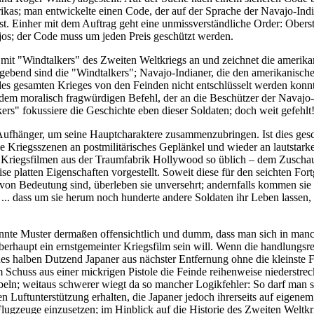
kas; man entwickelte einen Code, der auf der Sprache der Navajo-Indi
t. Einher mit dem Auftrag geht eine unmissverständliche Order: Oberste 
jos; der Code muss um jeden Preis geschützt werden.
it "Windtalkers" des Zweiten Weltkriegs an und zeichnet die amerika
gebend sind die "Windtalkers"; Navajo-Indianer, die den amerikanischen
es gesamten Krieges von den Feinden nicht entschlüsselt werden konn
 dem moralisch fragwürdigen Befehl, der an die Beschützer der Navajo
rs" fokussiere die Geschichte eben dieser Soldaten; doch weit gefehlt
ufhänger, um seine Hauptcharaktere zusammenzubringen. Ist dies gesc
ke Kriegsszenen an postmilitärisches Geplänkel und wieder an lautstark
 Kriegsfilmen aus der Traumfabrik Hollywood so üblich – dem Zuschau
se platten Eigenschaften vorgestellt. Soweit diese für den seichten For
 von Bedeutung sind, überleben sie unversehrt; andernfalls kommen sie
.. dass um sie herum noch hunderte andere Soldaten ihr Leben lassen, i
kannte Muster dermaßen offensichtlich und dumm, dass man sich in man
berhaupt ein ernstgemeinter Kriegsfilm sein will. Wenn die handlungsr
ines halben Dutzend Japaner aus nächster Entfernung ohne die kleinste
em Schuss aus einer mickrigen Pistole die Feinde reihenweise niederstre
beln; weitaus schwerer wiegt da so mancher Logikfehler: So darf man 
n Luftunterstützung erhalten, die Japaner jedoch ihrerseits auf eigenem
lugzeuge einzusetzen; im Hinblick auf die Historie des Zweiten Weltkr