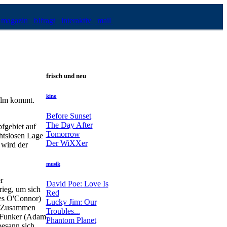
magazin
b!fragt
interaktiv
mail
frisch und neu
kino
film kommt.
Before Sunset
The Day After
fgebiet auf
Tomorrow
chtslosen Lage
Der WiXXer
 wird der
musik
r
David Poe: Love Is
rieg, um sich
Red
es O'Connor)
Lucky Jim: Our
g: Zusammen
Troubles...
o-Funker (Adam
Phantom Planet
besann sich