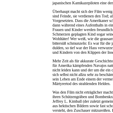
japanischen Kamikazepiloten eine den
Überhaupt macht sich der Film wenig
sind Feinde, sie verdienen den Tod; a
Vorgesetzten. Dass die Amerikaner sch
dann während eines Aufenthalts in ei
Frauen und Kinder werden freundlich
Schmerzen geplagten Kind sogar seine
Wohltäter! Wer weiß, wie die grausame
bittersüß schmunzeln: Es war für die
dulden, so tief war der Hass verwurzel
und Kindern von den Klippen der Inse
Mehr Zeit als für akkurate Geschichtss
für Amerika kämpfenden Navajos natür
nicht leiden kann und der um die ein o
sich selbst nicht allzu sehr zu beschä
sein Leben am Ende einem der vermeint
Märtyrertod des strahlenden Helden.
Was den Film nicht erträglicher macht
ihren Schützengräben und Bombenkra
Jeffrey L. Kimball (der zuletzt gemei
aus hektischen Bildern sowie fast sc
versteht, den Zuschauer mitzureißen.