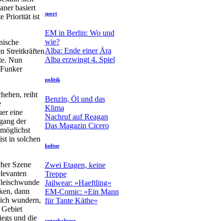
aner basiert
sport
Priorität ist
EM in Berlin: Wo und
wie?
nische
Alba: Ende einer Ära
 Streitkräften
Alba erzwingt 4. Spiel
te. Nun
-Funker
!
politik
hehen, reiht
Benzin, Öl und das
e
Klima
er eine
Nachruf auf Reagan
tgang der
Das Magazin Cicero
 möglichst
st in solchen
kultur
cher Szene
Zwei Etagen, keine
elevanten
Treppe
 Fleischwunde
Jailwear: »Haeftling«
cken, dann
EM-Comic: »Ein Mann
sich wundern,
für Tante Käthe«
 Gebiet
iegs und die
unterhaltung