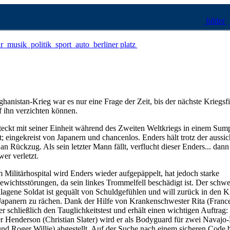
bilder
ur
musik
politik
sport
auto
berliner platz
nistan-Krieg war es nur eine Frage der Zeit, bis der nächste Kriegs
uf ihn verzichten können.
teckt mit seiner Einheit während des Zweiten Weltkriegs in einem Sump
; eingekreist von Japanern und chancenlos. Enders hält trotz der aussi
an Rückzug. Als sein letzter Mann fällt, verflucht dieser Enders... dann
er verletzt.
m Militärhospital wird Enders wieder aufgepäppelt, hat jedoch starke
ewichtsstörungen, da sein linkes Trommelfell beschädigt ist. Der schwe
lagene Soldat ist gequält von Schuldgefühlen und will zurück in den K
Japanern zu rächen. Dank der Hilfe von Krankenschwester Rita (Franc
 er schließlich den Tauglichkeitstest und erhält einen wichtigen Auftra
er Henderson (Christian Slater) wird er als Bodyguard für zwei Navaj
nd Roger Willie) abgestellt. Auf der Suche nach einem sicheren Code 