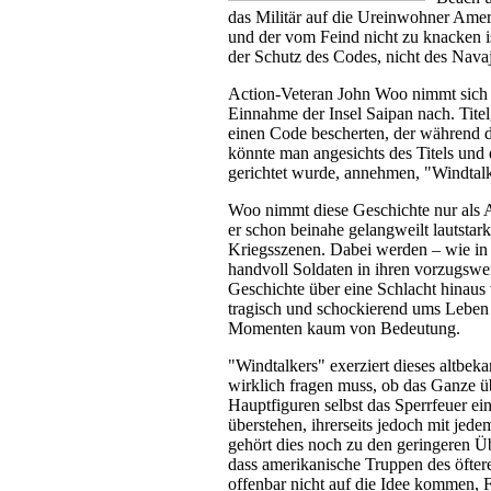
das Militär auf die Ureinwohner Ameri
und der vom Feind nicht zu knacken is
der Schutz des Codes, nicht des Nava
Action-Veteran John Woo nimmt sich m
Einnahme der Insel Saipan nach. Titel
einen Code bescherten, der während d
könnte man angesichts des Titels und
gerichtet wurde, annehmen, "Windtalke
Woo nimmt diese Geschichte nur als A
er schon beinahe gelangweilt lautstar
Kriegsszenen. Dabei werden – wie in
handvoll Soldaten in ihren vorzugswei
Geschichte über eine Schlacht hinaus
tragisch und schockierend ums Leben .
Momenten kaum von Bedeutung.
"Windtalkers" exerziert dieses altbe
wirklich fragen muss, ob das Ganze ü
Hauptfiguren selbst das Sperrfeuer e
überstehen, ihrerseits jedoch mit jed
gehört dies noch zu den geringeren Ü
dass amerikanische Truppen des öftere
offenbar nicht auf die Idee kommen, F