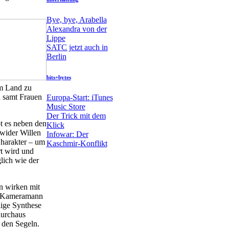
Bye, bye, Arabella
Alexandra von der
Lippe
SATC jetzt auch in
Berlin
bits+bytes
em Land zu
n samt Frauen
Europa-Start: iTunes
Music Store
Der Trick mit dem
bt es neben den
Klick
wider Willen
Infowar: Der
Charakter – um
Kaschmir-Konflikt
rt wird und
lich wie der
en wirken mit
ft Kameramann
lige Synthese
durchaus
 den Segeln.