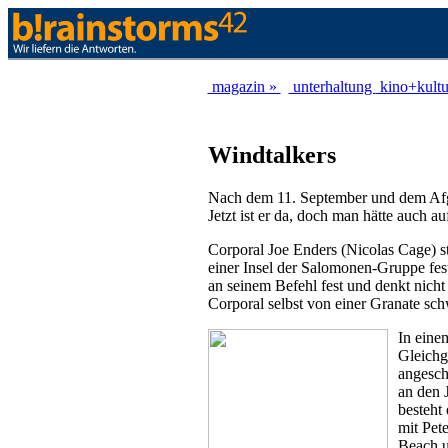
magazin »
unterhaltung
kino+kult
Windtalkers
Nach dem 11. September und dem Afgha
Jetzt ist er da, doch man hätte auch a
Corporal Joe Enders (Nicolas Cage) s
einer Insel der Salomonen-Gruppe fest
an seinem Befehl fest und denkt nicht 
Corporal selbst von einer Granate schw
In eine
Gleichg
angesch
an den 
besteht
mit Pet
Beach u