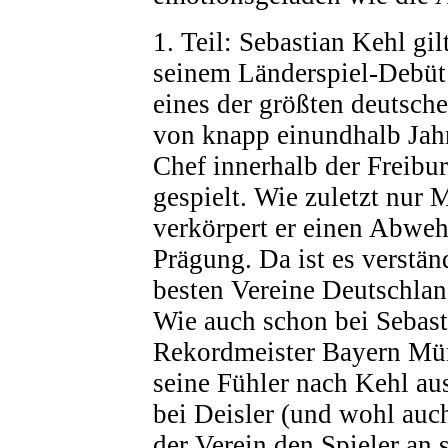
1. Teil: Sebastian Kehl gil
seinem Länderspiel-Debüt
eines der größten deutsche
von knapp einundhalb Jahr
Chef innerhalb der Freibu
gespielt. Wie zuletzt nur
verkörpert er einen Abweh
Prägung. Da ist es verständ
besten Vereine Deutschla
Wie auch schon bei Sebasti
Rekordmeister Bayern Mün
seine Fühler nach Kehl au
bei Deisler (und wohl auch
der Verein den Spieler an 