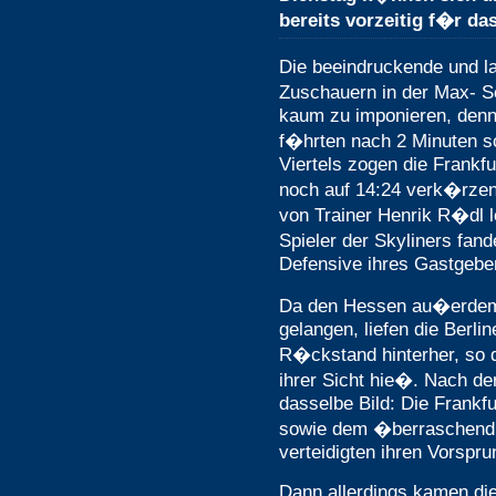
bereits vorzeitig f�r das
Die beeindruckende und la
Zuschauern in der Max- 
kaum zu imponieren, denn
f�hrten nach 2 Minuten sc
Viertels zogen die Frankfu
noch auf 14:24 verk�rze
von Trainer Henrik R�dl le
Spieler der Skyliners fan
Defensive ihres Gastgebe
Da den Hessen au�erdem i
gelangen, liefen die Berlin
R�ckstand hinterher, so d
ihrer Sicht hie�. Nach d
dasselbe Bild: Die Frankfu
sowie dem �berraschend s
verteidigten ihren Vorspr
Dann allerdings kamen die 