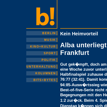
Kein Heimvorteil
BERLIN
MUSIK
Alba unterlieg
KINO+KULTUR
Frankfurt
SPORT
POLITIK
Gut gek�mpft, doch am 
UNTERHALTUNG
eine Woche zuvor unterli
KOLUMNEN
Halbfinalspiel zuhause d
76:77 (32:41). Damit kon
BITS+BYTES
94:85-Ausw�rtssieg wied
Best-of-five-Serie nicht
Begegnungen mit den He
1:2 zur�ck. Beim 4. Sp
Dienstag k�nnen sich di