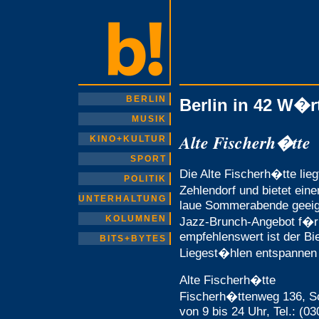
BERLIN
Berlin in 42 W�r
MUSIK
Alte Fischerh�tte
KINO+KULTUR
SPORT
Die Alte Fischerh�tte lie
POLITIK
Zehlendorf und bietet eine
UNTERHALTUNG
laue Sommerabende geeign
KOLUMNEN
Jazz-Brunch-Angebot f�r
empfehlenswert ist der Bi
BITS+BYTES
Liegest�hlen entspannen
Alte Fischerh�tte
Fischerh�ttenweg 136, Sc
von 9 bis 24 Uhr, Tel.: (0