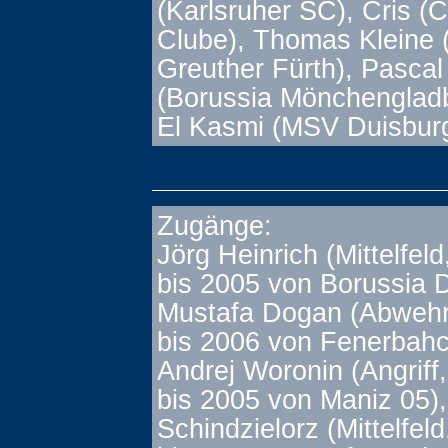
(Karlsruher SC), Cris (C
Clube), Thomas Kleine
Greuther Fürth), Pascal
(Borussia Mönchengladb
El Kasmi (MSV Duisbur
Zugänge:
Jörg Heinrich (Mittelfeld
bis 2005 von Borussia 
Mustafa Dogan (Abwehr,
bis 2006 von Fenerbahce
Andrej Woronin (Angriff,
bis 2005 von Maniz 05)
Schindzielorz (Mittelfeld