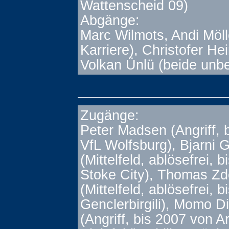
Wattenscheid 09)
Abgänge:
Marc Wilmots, Andi Möl
Karriere), Christofer He
Volkan Ünlü (beide unb
Zugänge:
Peter Madsen (Angriff, 
VfL Wolfsburg), Bjarni 
(Mittelfeld, ablösefrei, 
Stoke City), Thomas Zd
(Mittelfeld, ablösefrei, 
Genclerbirgili), Momo D
(Angriff, bis 2007 von A