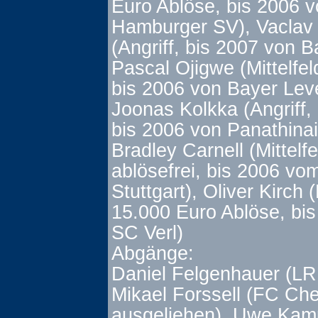
Euro Ablöse, bis 2006 
Hamburger SV), Vaclav
(Angriff, bis 2007 von B
Pascal Ojigwe (Mittelfeld
bis 2006 von Bayer Lev
Joonas Kolkka (Angriff, 
bis 2006 von Panathinai
Bradley Carnell (Mittelfe
ablösefrei, bis 2006 vo
Stuttgart), Oliver Kirch (
15.000 Euro Ablöse, bi
SC Verl)
Abgänge:
Daniel Felgenhauer (LR
Mikael Forssell (FC Che
ausgeliehen), Uwe Kam