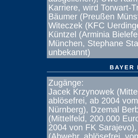
Karriere, wird Torwart-T
Bäumer (Preußen Münst
Witeczek (KFC Uerding
Küntzel (Arminia Bielef
München, Stephane Stas
unbekannt)
BAYER
Zugänge:
Jacek Krzynowek (Mittel
ablösefrei, ab 2004 vo
Nürnberg), Dzemal Berb
(Mittelfeld, 200.000 Eur
2004 von FK Sarajevo),
(Abwehr, ablösefrei, vo