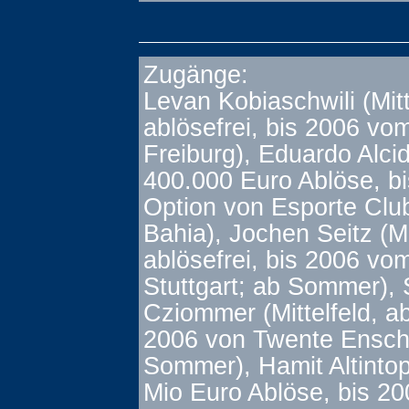
Zugänge:
Levan Kobiaschwili (Mitt
ablösefrei, bis 2006 v
Freiburg), Eduardo Alci
400.000 Euro Ablöse, b
Option von Esporte Club
Bahia), Jochen Seitz (Mi
ablösefrei, bis 2006 vo
Stuttgart; ab Sommer),
Cziommer (Mittelfeld, ab
2006 von Twente Ensch
Sommer), Hamit Altintop 
Mio Euro Ablöse, bis 2