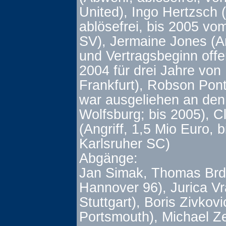
United), Ingo Hertzsch 
ablösefrei, bis 2005 v
SV), Jermaine Jones (An
und Vertragsbeginn offe
2004 für drei Jahre von 
Frankfurt), Robson Ponte
war ausgeliehen an den
Wolfsburg; bis 2005), C
(Angriff, 1,5 Mio Euro, 
Karlsruher SC)
Abgänge:
Jan Simak, Thomas Brda
Hannover 96), Jurica Vr
Stuttgart), Boris Zivkov
Portsmouth), Michael Z