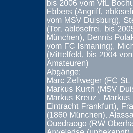
bis 2006 vom VfL Bochu
Ebbers (Angriff, ablösef
vom MSV Duisburg), St
(Tor, ablösefrei, bis 20
München), Dennis Pola
vom FC Ismaning), Mich
(Mittelfeld, bis 2004 vo
Amateuren)
Abgänge:
Marc Zellweger (FC St. 
Markus Kurth (MSV Dui
Markus Kreuz , Markus P
Eintracht Frankfurt), Fr
(1860 München), Alass
Ouedraogo (RW Oberhau
Arweladse (unbekannt)