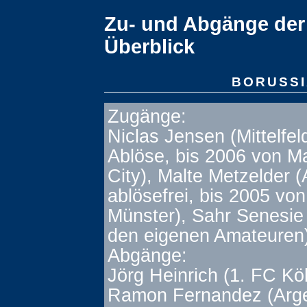
Zu- und Abgänge der
Überblick
BORUSS
Zugänge:
Niclas Jensen (Mittelfel
Ablöse, bis 2006 von M
City), Malte Metzelder 
ablösefrei, bis 2005 vo
Münster), Sahr Senesie 
den eigenen Amateuren
Abgänge:
Jörg Heinrich (1. FC Kö
Ramon Fernandez (Arge