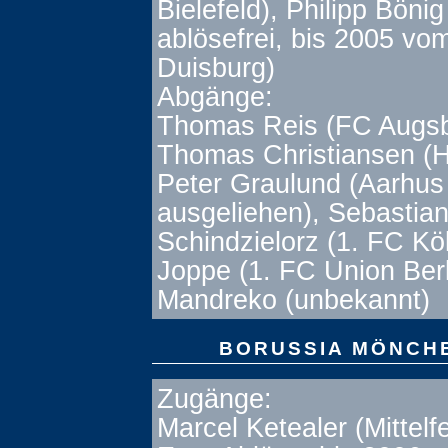
Bielefeld), Philipp Böni
ablösefrei, bis 2005 v
Duisburg)
Abgänge:
Thomas Reis (FC Augsb
Thomas Christiansen (H
Peter Graulund (Aarhus
ausgeliehen), Sebastia
Schindzielorz (1. FC Köl
Joppe (1. FC Union Berl
Mandreko (unbekannt)
BORUSSIA MÖNCH
Zugänge:
Marcel Ketealer (Mittelf