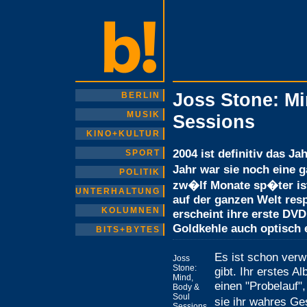
Joss Stone: M
BERLIN
MUSIK
Sessions
KINO+KULTUR
2004 ist definitiv das J
SPORT
Jahr war sie noch eine
POLITIK
zw�lf Monate sp�ter ist 
UNTERHALTUNG
auf der ganzen Welt resp
KOLUMNEN
erscheint ihre erste DVD,
Goldkehle auch optisch e
BITS+BYTES
Es ist schon verw
Joss
Stone:
gibt. Ihr erstes A
Mind,
einen "Probelauf"
Body &
Soul
sie ihr wahres Ge
Sessions