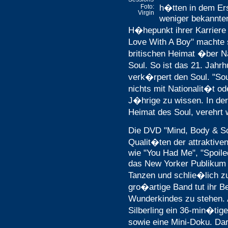
h�tten in dem Ers
Foto:
Virgin
weniger bekannten
H�hepunkt ihrer Karriere b
Love With A Boy" machte 
britischen Heimat �ber N
Soul. So ist das 21. Jahr
verk�rpert den Soul. "So
nichts mit Nationalit�t od
J�hrige zu wissen. In der
Heimat des Soul, verehrt 
Die DVD "Mind, Body & Sou
Qualit�ten der attraktive
wie "You Had Me", "Spoile
das New Yorker Publikum
Tanzen und schlie�lich zu
gro�artige Band tut ihr B
Wunderkindes zu stehen.
Silberling ein 36-min�tige
sowie eine Mini-Doku. Dari