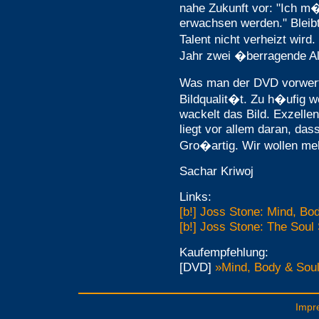
nahe Zukunft vor: "Ich m
erwachsen werden." Bleibt
Talent nicht verheizt wird
Jahr zwei �berragende Al
Was man der DVD vorwerf
Bildqualit�t. Zu h�ufig we
wackelt das Bild. Exzellen
liegt vor allem daran, dass
Gro�artig. Wir wollen me
Sachar Kriwoj
Links:
[b!] Joss Stone: Mind, Bo
[b!] Joss Stone: The Soul
Kaufempfehlung:
[DVD]
»Mind, Body & Soul
Impr