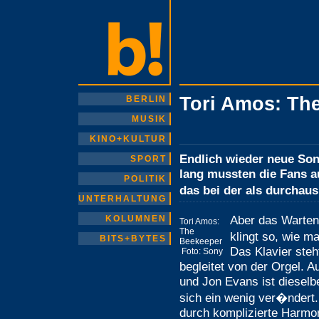
Tori Amos: Th
BERLIN
MUSIK
KINO+KULTUR
Endlich wieder neue Son
SPORT
lang mussten die Fans a
POLITIK
das bei der als durchaus
UNTERHALTUNG
Aber das Warten
KOLUMNEN
Tori Amos:
The
klingt so, wie m
BITS+BYTES
Beekeeper
Das Klavier steh
Foto: Sony
begleitet von der Orgel. 
und Jon Evans ist dieselb
sich ein wenig ver�ndert.
durch komplizierte Harmon