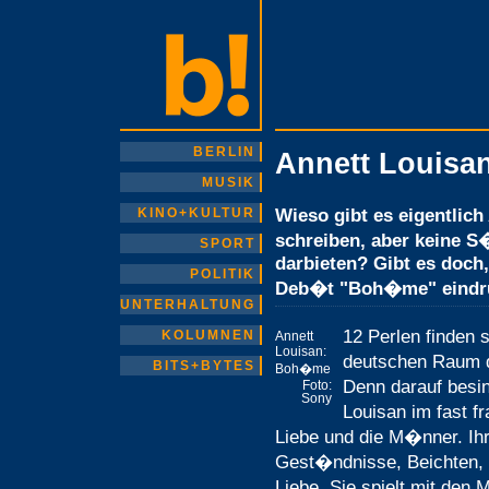
BERLIN
Annett Louis
MUSIK
Wieso gibt es eigentlic
KINO+KULTUR
schreiben, aber keine S
SPORT
darbieten? Gibt es doch
POLITIK
Deb�t "Boh�me" eindruc
UNTERHALTUNG
12 Perlen finden
KOLUMNEN
Annett
Louisan:
deutschen Raum 
BITS+BYTES
Boh�me
Denn darauf besin
Foto:
Sony
Louisan im fast f
Liebe und die M�nner. Ih
Gest�ndnisse, Beichten, 
Liebe. Sie spielt mit den 