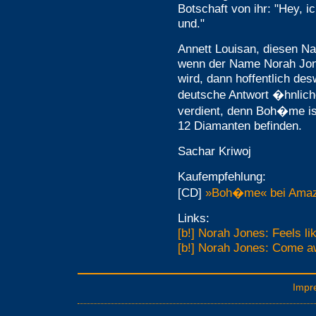
Botschaft von ihr: "Hey, i
und."
Annett Louisan, diesen 
wenn der Name Norah Jon
wird, dann hoffentlich des
deutsche Antwort �hnlich
verdient, denn Boh�me is
12 Diamanten befinden.
Sachar Kriwoj
Kaufempfehlung:
[CD]
»Boh�me« bei Amazo
Links:
[b!] Norah Jones: Feels l
[b!] Norah Jones: Come a
Impr