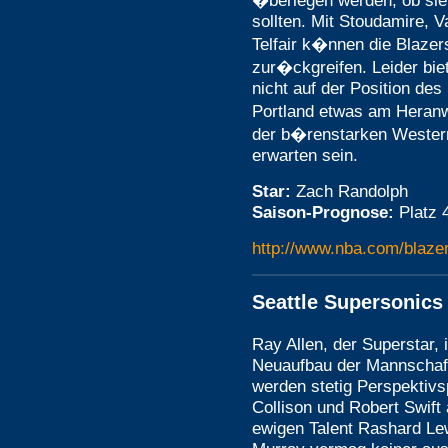
�berlegen werden, ob si
sollten. Mit Stoudamire, 
Telfair k�nnen die Blazers
zur�ckgreifen. Leider bie
nicht auf der Position des
Portland etwas am Heranw
der b�renstarken Western
erwarten sein.
Star:
Zach Randolph
Saison-Prognose:
Platz 
http://www.nba.com/blaze
Seattle Supersonics
Ray Allen, der Superstar, 
Neuaufbau der Mannschaft
werden stetig Perspektivs
Collison und Robert Swif
ewigen Talent Rashard Le