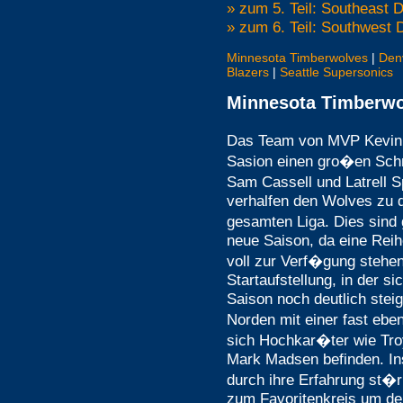
» zum 5. Teil: Southeast 
» zum 6. Teil: Southwest 
Minnesota Timberwolves
|
Den
Blazers
|
Seattle Supersonics
Minnesota Timberwo
Das Team von MVP Kevin 
Sasion einen gro�en Sch
Sam Cassell und Latrell S
verhalfen den Wolves zu d
gesamten Liga. Dies sind
neue Saison, da eine Reih
voll zur Verf�gung stehe
Startaufstellung, in der 
Saison noch deutlich stei
Norden mit einer fast ebe
sich Hochkar�ter wie Tro
Mark Madsen befinden. In
durch ihre Erfahrung st
zum Favoritenkreis um den