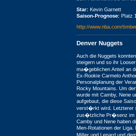
Star:
Kevin Garnett
Saison-Prognose:
Platz 
http://www.nba.com/timbe
Denver Nuggets
Auch die Nuggets konnten 
steigern und so ihr Loose
ma�geblichen Anteil an 
Ex-Rookie Carmelo Anthon
Personalplanung der Vera
Rocky Mountains. Um den
wurde mit Camby, Nene un
aufgebaut, die diese Sais
verst�rkt wird. Letzterer 
zus�tzliche Pr�senz im L
Camby und Nene haben die
Men-Rotationen der Liga.
Miller und Lenard und de