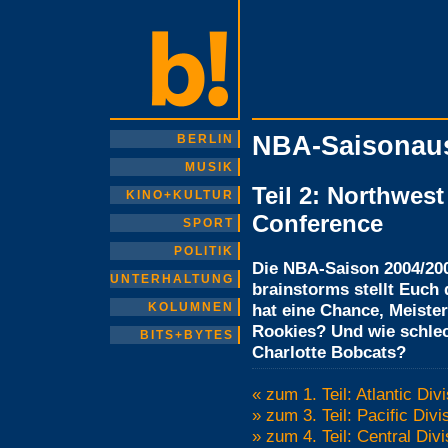
NBA-Saisonaus
BERLIN
MUSIK
Teil 2: Northwest
KINO+KULTUR
Conference
SPORT
POLITIK
Die NBA-Saison 2004/20
UNTERHALTUNG
brainstorms stellt Euch
KOLUMNEN
hat eine Chance, Meiste
Rookies? Und wie schlec
BITS+BYTES
Charlotte Bobcats?
« zum 1. Teil: Atlantic Di
» zum 3. Teil: Pacific Div
» zum 4. Teil: Central Div