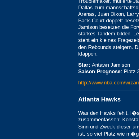
Troublemaker, mutierte Ja
Dallas zum mannschaftsdie
Arenas, Juan Dixon, Larry
Back-Court doppelt bese
Jamison besetzen die For
starkes Tandem bilden. L
steht ein kleines Frageze
den Rebounds steigern. D
klappen.
Star:
Antawn Jamison
Saison-Prognose:
Platz 
http://www.nba.com/wizar
Atlanta Hawks
Was den Hawks fehlt, l�s
zusammenfassen: Konstan
Sinn und Zweck dieser un
ist, so viel Platz wie m�