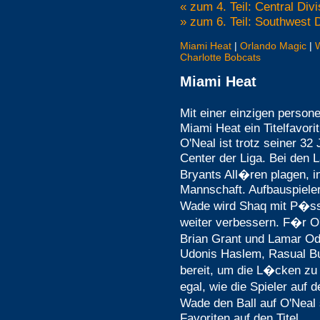
« zum 4. Teil: Central Div
» zum 6. Teil: Southwest 
Miami Heat
|
Orlando Magic
|
Charlotte Bobcats
Miami Heat
Mit einer einzigen perso
Miami Heat ein Titelfavorit
O'Neal ist trotz seiner 32
Center der Liga. Bei den 
Bryants All�ren plagen, i
Mannschaft. Aufbauspiele
Wade wird Shaq mit P�ss
weiter verbessern. F�r O'
Brian Grant und Lamar Od
Udonis Haslem, Rasual Bu
bereit, um die L�cken zu 
egal, wie die Spieler auf 
Wade den Ball auf O'Neal 
Favoriten auf den Titel.