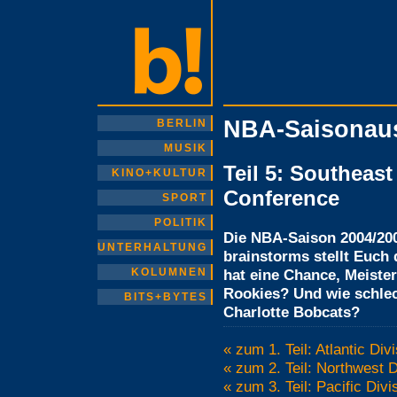
NBA-Saisonaus
BERLIN
MUSIK
Teil 5: Southeast
KINO+KULTUR
Conference
SPORT
POLITIK
Die NBA-Saison 2004/20
UNTERHALTUNG
brainstorms stellt Euch
KOLUMNEN
hat eine Chance, Meiste
Rookies? Und wie schlec
BITS+BYTES
Charlotte Bobcats?
« zum 1. Teil: Atlantic Di
« zum 2. Teil: Northwest 
« zum 3. Teil: Pacific Div