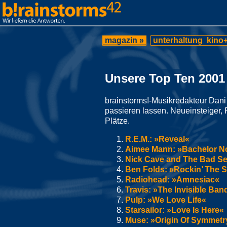
magazin »
unterhaltung
kino+
Unsere Top Ten 2001
brainstorms!-Musikredakteur Dani
passieren lassen. Neueinsteiger, 
Plätze.
R.E.M.: »Reveal«
Aimee Mann: »Bachelor No
Nick Cave and The Bad Se
Ben Folds: »Rockin’ The 
Radiohead: »Amnesiac«
Travis: »The Invisible Ban
Pulp: »We Love Life«
Starsailor: »Love Is Here«
Muse: »Origin Of Symmetr