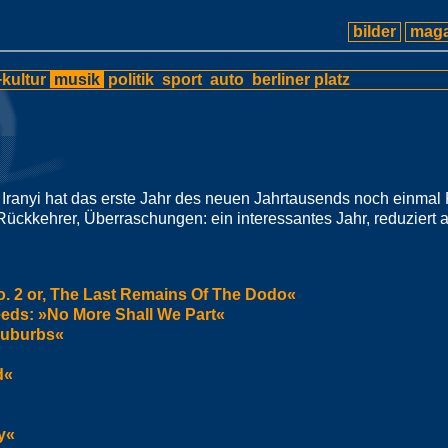
bilder
maga
kultur
musik
politik
sport
auto
berliner platz
 Iranyi hat das erste Jahr des neuen Jahrtausends noch einmal
Rückkehrer, Überraschungen: ein interessantes Jahr, reduziert 
. 2 or, The Last Remains Of The Dodo«
eds: »No More Shall We Part«
Suburbs«
d«
y«