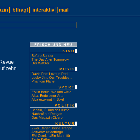
zin
b!fragt
interaktiv
mail
FRISCH UND NEU
KINO
Before Sunset
The Day After Tomorrow
 Revue
Der WiXXer
auf zehn
MUSIK
David Poe: Love Is Red
Lucky Jim: Our Troubles...
Phantom Planet
SPORT
EM in Berlin: Wo und wie?
Alba: Ende einer Ära
Alba erzwingt 4. Spiel
POLITIK
Benzin, Öl und das Klima
Nachruf auf Reagan
Das Magazin Cicero
KULTUR
Zwei Etagen, keine Treppe
Jailwear: »Haeftling«
EM-Comic: »Ein Mann für
Tante Käthe«